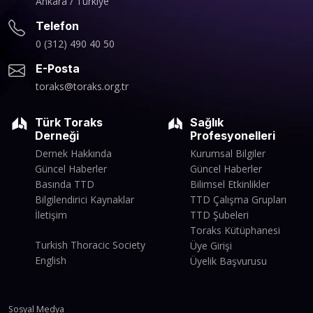
Ankara / Türkiye
Telefon
0 (312) 490 40 50
E-Posta
toraks@toraks.org.tr
Türk Toraks
Sağlık
Derneği
Profesyonelleri
Dernek Hakkında
Kurumsal Bilgiler
Güncel Haberler
Güncel Haberler
Basında TTD
Bilimsel Etkinlikler
Bilgilendirici Kaynaklar
TTD Çalışma Grupları
İletişim
TTD Şubeleri
Toraks Kütüphanesi
Turkish Thoracic Society
Üye Girişi
English
Üyelik Başvurusu
Sosyal Medya