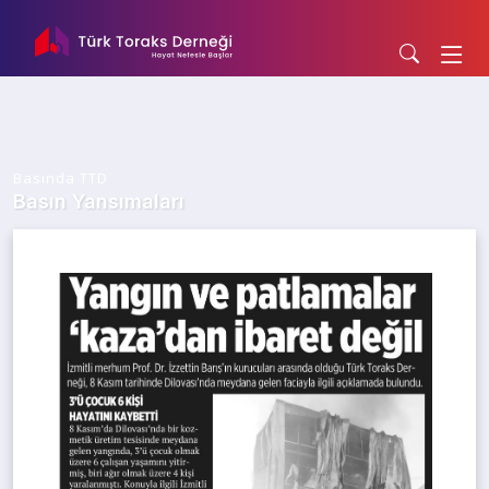
Basında TTD
Basın Yansımaları