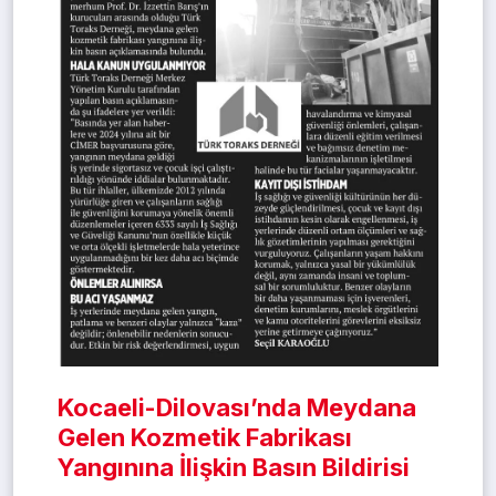
Kocaeli-Dilovası’nda Meydana
Gelen Kozmetik Fabrikası
Yangınına İlişkin Basın Bildirisi