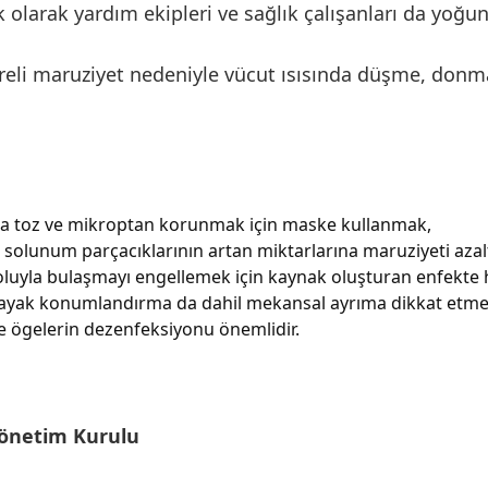
olarak yardım ekipleri ve sağlık çalışanları da yoğun
reli maruziyet nedeniyle vücut ısısında düşme, donm
arda toz ve mikroptan korunmak için maske kullanmak,
ı, solunum parçacıklarının artan miktarlarına maruziyeti aza
luyla bulaşmayı engellemek için kaynak oluşturan enfekte h
aş-ayak konumlandırma da dahil mekansal ayrıma dikkat etme
ve ögelerin dezenfeksiyonu önemlidir.
Yönetim Kurulu