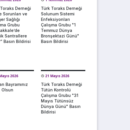
 Toraks Derneği
Türk Toraks Derneği
e Sorunları ve
Solunum Sistemi
er Sağlığı
Enfeksiyonları
şma Grubu
Çalışma Grubu "1
akkale’de
Temmuz Dünya
ik Santrallere
Bronşektazi Günü"
” Basın Bildirisi
Basın Bildirisi
Mayıs 2026
21 Mayıs 2026
an Bayramınız
Türk Toraks Derneği
u Olsun
Tütün Kontrolü
Çalışma Grubu "31
Mayıs Tütünsüz
Dünya Günü" Basın
Bildirisi