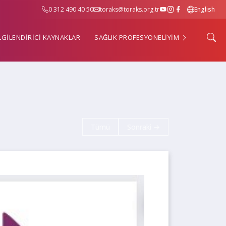
0 312 490 40 50
toraks@toraks.org.tr
English
LGİLENDİRİCİ KAYNAKLAR
SAĞLIK PROFESYONELİYİM
Tümü
Sonraki →