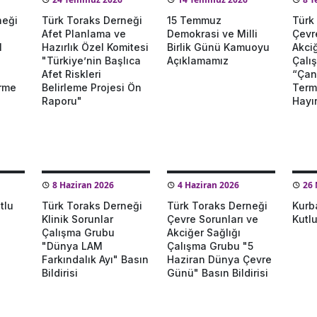
neği
Türk Toraks Derneği
15 Temmuz
Türk
Afet Planlama ve
Demokrasi ve Milli
Çevr
1
Hazırlık Özel Komitesi
Birlik Günü Kamuoyu
Akciğ
"Türkiye’nin Başlıca
Açıklamamız
Çalı
Afet Riskleri
“Çan
irme
Belirleme Projesi Ön
Term
Raporu"
Hayır
8 Haziran 2026
4 Haziran 2026
26 
tlu
Türk Toraks Derneği
Türk Toraks Derneği
Kurb
Klinik Sorunlar
Çevre Sorunları ve
Kutl
Çalışma Grubu
Akciğer Sağlığı
"Dünya LAM
Çalışma Grubu "5
Farkındalık Ayı" Basın
Haziran Dünya Çevre
Bildirisi
Günü" Basın Bildirisi