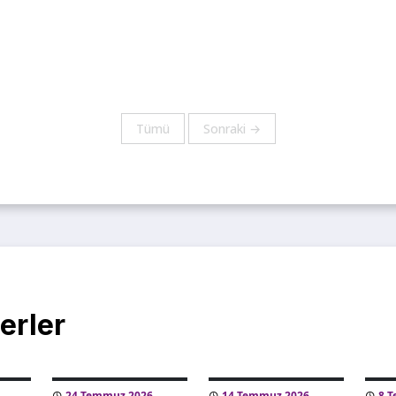
Tümü
Sonraki →
erler
24 Temmuz 2026
14 Temmuz 2026
8 