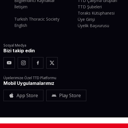
Bilgilendirici Kaynaklar
TTD Çalışma Grupları
İletişim
TTD Şubeleri
Toraks Kütüphanesi
Turkish Thoracic Society
Üye Girişi
English
Üyelik Başvurusu
Sosyal Medya
Bizi takip edin
Üyelerimize Özel TTD Platformu
Mobil Uygulamalarımız
App Store
Play Store