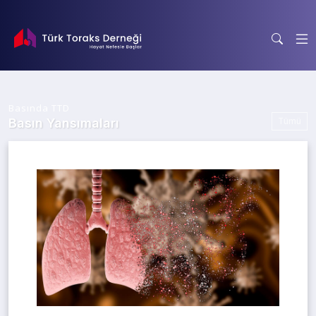
Basında TTD
Tümü
Basın Yansımaları