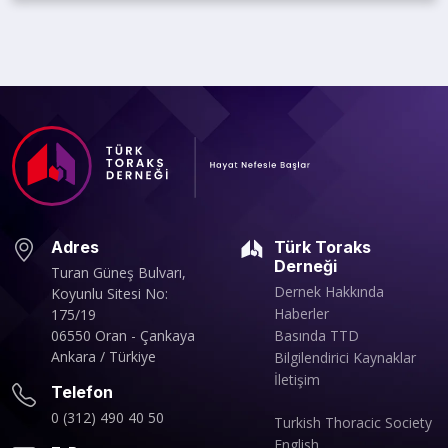
Adres
Türk Toraks
Derneği
Turan Güneş Bulvarı,
Dernek Hakkında
Koyunlu Sitesi No:
Haberler
175/19
06550 Oran - Çankaya
Basında TTD
Ankara / Türkiye
Bilgilendirici Kaynaklar
İletişim
Telefon
0 (312) 490 40 50
Turkish Thoracic Society
English