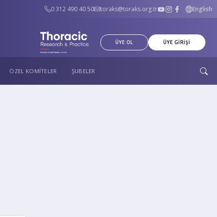
0 312 490 40 50
toraks@toraks.org.tr
English
ÜYE OL
ÜYE GİRİŞİ
ÖZEL KOMİTELER
ŞUBELER