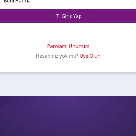
Beni Hatırla
Giriş Yap
Parolamı Unuttum
Hesabınız yok mu?
Üye Olun