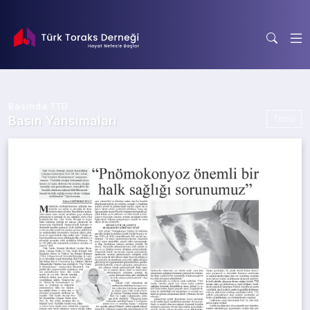
Basında TTD
Tümü
Basın Yansımaları