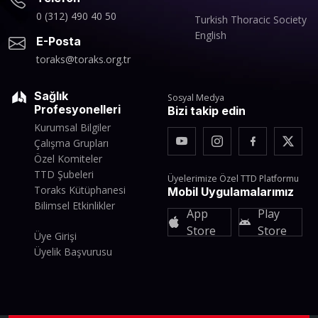
0 (312) 490 40 50
Turkish Thoracic Society
English
E-Posta
toraks@toraks.org.tr
Sağlık
Sosyal Medya
Profesyonelleri
Bizi takip edin
Kurumsal Bilgiler
Çalışma Grupları
Özel Komiteler
TTD Şubeleri
Üyelerimize Özel TTD Platformu
Toraks Kütüphanesi
Mobil Uygulamalarımız
Bilimsel Etkinlikler
App
Play
Store
Store
Üye Girişi
Üyelik Başvurusu