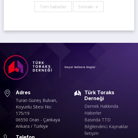
Tüm haberler
Sonraki →
Adres
Türk Toraks
Derneği
Turan Güneş Bulvarı,
Dernek Hakkında
Koyunlu Sitesi No:
Haberler
175/19
06550 Oran - Çankaya
Basında TTD
Ankara / Türkiye
Bilgilendirici Kaynaklar
İletişim
Telefon