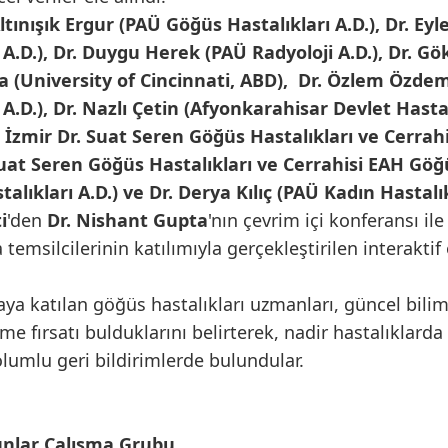
ltınışık Ergur (PAÜ Göğüs Hastalıkları A.D.), Dr. E
 A.D.), Dr. Duygu Herek (PAÜ Radyoloji A.D.), Dr. G
ta (University of Cincinnati, ABD), Dr. Özlem Özd
A.D.), Dr. Nazlı Çetin (Afyonkarahisar Devlet Hasta
 İzmir Dr. Suat Seren Göğüs Hastalıkları ve Cerrahi
uat Seren Göğüs Hastalıkları ve Cerrahisi EAH Göğüs
ıkları A.D.) ve Dr. Derya Kılıç (PAÜ Kadın Hastalı
i
'den
Dr. Nishant Gupta
'nın çevrim içi konferansı il
msilcilerinin katılımıyla gerçekleştirilen interakt
ştaya katılan göğüs hastalıkları uzmanları, güncel bilim
 fırsatı bulduklarını belirterek, nadir hastalıklarda 
umlu geri bildirimlerde bulundular.
unlar Çalışma Grubu