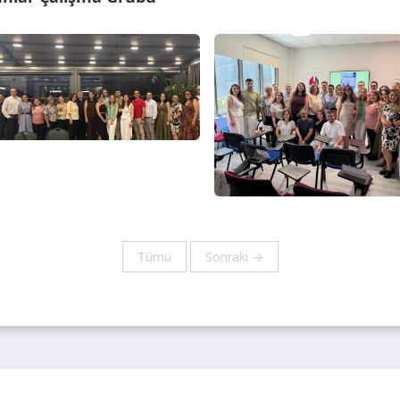
Tümü
Sonraki →