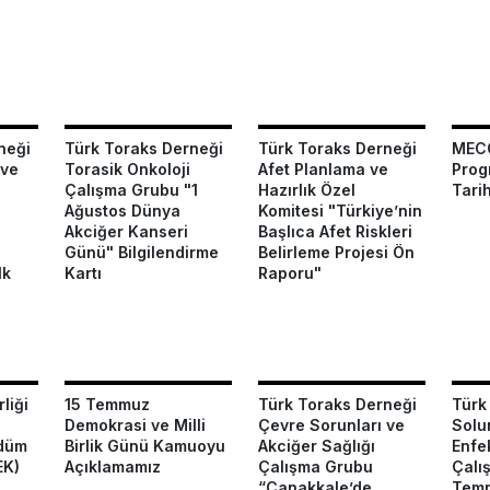
neği
Türk Toraks Derneği
Türk Toraks Derneği
MECO
 ve
Torasik Onkoloji
Afet Planlama ve
Prog
Çalışma Grubu "1
Hazırlık Özel
Tarih
Ağustos Dünya
Komitesi "Türkiye’nin
Akciğer Kanseri
Başlıca Afet Riskleri
Günü" Bilgilendirme
Belirleme Projesi Ön
lk
Kartı
Raporu"
liği
15 Temmuz
Türk Toraks Derneği
Türk
Demokrasi ve Milli
Çevre Sorunları ve
Solu
üdüm
Birlik Günü Kamuoyu
Akciğer Sağlığı
Enfe
EK)
Açıklamamız
Çalışma Grubu
Çalı
“Çanakkale’de
Temm