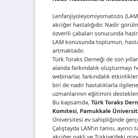
Lenfanjiyoleyomiyomatozis (LAM), 
akciğer hastalığıdır. Nadir görü
özverili çabaları sonucunda hazi
LAM konusunda toplumun, hastalar
artmaktadır.
Türk Toraks Derneği de son yıllard
alanda farkındalık oluşturmayı he
webinarlar, farkındalık etkinlik
biri de nadir hastalıklarla ilgil
uzmanlarının eğitimini desteklem
Bu kapsamda,
Türk Toraks Dern
Komitesi, Pamukkale Üniversites
Üniversitesi ev sahipliğinde gerçe
Çalıştayda LAM'ın tanısı, ayırıcı 
akciğer nakli ve Türkiye'deki günce