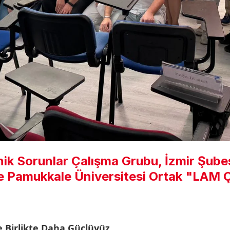
nik Sorunlar Çalışma Grubu, İzmir Şubes
e Pamukkale Üniversitesi Ortak "LAM Ça
e Birlikte Daha Güçlüyüz