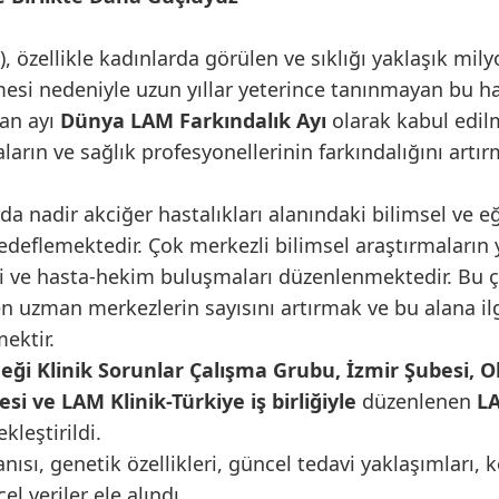
özellikle kadınlarda görülen ve sıklığı yaklaşık milyo
lmesi nedeniyle uzun yıllar yeterince tanınmayan bu ha
ran ayı
Dünya LAM Farkındalık Ayı
olarak kabul edilm
ın ve sağlık profesyonellerinin farkındalığını artır
a nadir akciğer hastalıkları alanındaki bilimsel ve eğ
deflemektedir. Çok merkezli bilimsel araştırmaların ya
leri ve hasta-hekim buluşmaları düzenlenmektedir. Bu 
enen uzman merkezlerin sayısını artırmak ve bu alana i
ektir.
eği Klinik Sorunlar Çalışma Grubu, İzmir Şubesi, O
i ve LAM Klinik-Türkiye iş birliğiyle
düzenlenen
LA
kleştirildi.
tanısı, genetik özellikleri, güncel tedavi yaklaşımları
l veriler ele alındı.