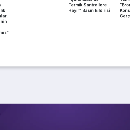
n
Termik Santrallere
"Bro
lık
Hayır” Basın Bildirisi
Konse
lar,
Gerçe
inin
mez”