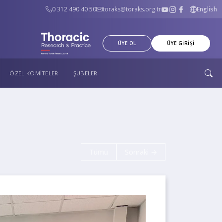
0 312 490 40 50
toraks@toraks.org.tr
English
ÜYE OL
ÜYE GİRİŞİ
ÖZEL KOMİTELER
ŞUBELER
Tümü
Sonraki →