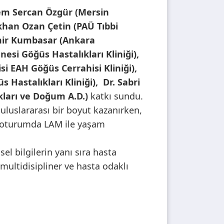
ylem Sercan Özgür (Mersin
ökhan Ozan Çetin (PAÜ Tıbbi
emir Kumbasar (Ankara
nesi Göğüs Hastalıkları Kliniği),
si EAH Göğüs Cerrahisi Kliniği),
 Hastalıkları Kliniği), Dr. Sabri
kları ve Doğum A.D.)
katkı sundu.
e uluslararası bir boyut kazanırken,
if oturumda LAM ile yaşam
sel bilgilerin yanı sıra hasta
multidisipliner ve hasta odaklı