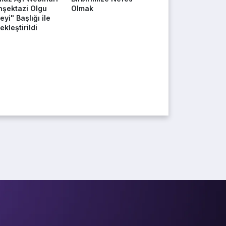
nşektazi Olgu
Olmak
yi" Başlığı ile
kleştirildi