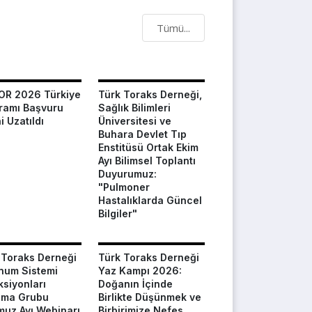
Tümü...
R 2026 Türkiye
Türk Toraks Derneği,
ramı Başvuru
Sağlık Bilimleri
i Uzatıldı
Üniversitesi ve
Buhara Devlet Tıp
Enstitüsü Ortak Ekim
Ayı Bilimsel Toplantı
Duyurumuz:
"Pulmoner
Hastalıklarda Güncel
Bilgiler"
 Toraks Derneği
Türk Toraks Derneği
num Sistemi
Yaz Kampı 2026:
ksiyonları
Doğanın İçinde
şma Grubu
Birlikte Düşünmek ve
uz Ayı Webinarı
Birbirimize Nefes