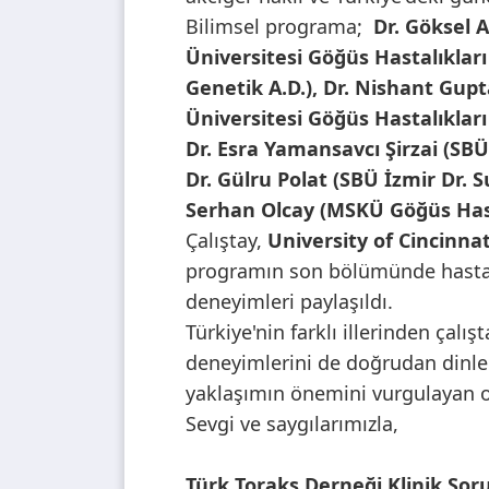
Bilimsel programa;
Dr. Göksel A
Üniversitesi Göğüs Hastalıkları
Genetik A.D.), Dr. Nishant Gup
Üniversitesi Göğüs Hastalıkları 
Dr. Esra Yamansavcı Şirzai (SBÜ
Dr. Gülru Polat (SBÜ İzmir Dr. S
Serhan Olcay (MSKÜ Göğüs Hastal
Çalıştay,
University of Cincinnat
programın son bölümünde hasta te
deneyimleri paylaşıldı.
Türkiye'nin farklı illerinden çalı
deneyimlerini de doğrudan dinleme
yaklaşımın önemini vurgulayan ol
Sevgi ve saygılarımızla,
Türk Toraks Derneği Klinik Sor