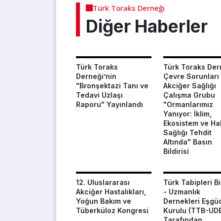
Türk Toraks Derneği
Diğer Haberler
Türk Toraks
Türk Toraks Der
Derneği’nin
Çevre Sorunları
"Bronşektazi Tanı ve
Akciğer Sağlığı
Tedavi Uzlaşı
Çalışma Grubu
Raporu" Yayınlandı
"Ormanlarımız
Yanıyor: İklim,
Ekosistem ve Ha
Sağlığı Tehdit
Altında" Basın
Bildirisi
12. Uluslararası
Türk Tabipleri Bir
Akciğer Hastalıkları,
- Uzmanlık
Yoğun Bakım ve
Dernekleri Eşg
Tüberküloz Kongresi
Kurulu (TTB-UD
Tarafından