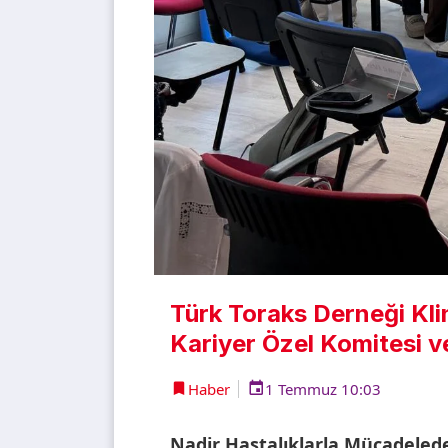
Türk Toraks Derneği Kli
Kariyer Özel Komitesi v
Haber
1 Temmuz 10:03
Nadir Hastalıklarla Mücadeled