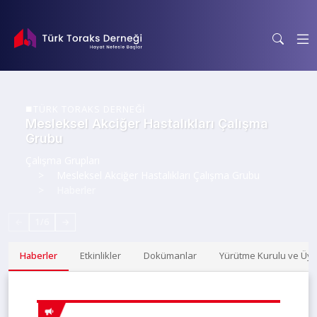
TÜRK TORAKS DERNEĞİ
Mesleksel Akciğer Hastalıkları Çalışma
Grubu
Çalışma Grupları
Mesleksel Akciğer Hastalıkları Çalışma Grubu
Haberler
←
1/6
→
Haberler
Etkinlikler
Dokümanlar
Yürütme Kurulu ve Üye