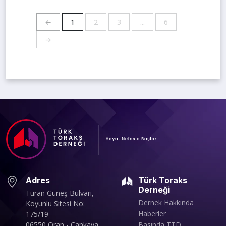
←
1
2
3
...
6
→
Adres
Türk Toraks
Derneği
Turan Güneş Bulvarı,
Dernek Hakkında
Koyunlu Sitesi No:
Haberler
175/19
06550 Oran - Çankaya
Basında TTD