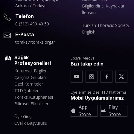
Ankara / Türkiye
Bilgilendirici Kaynaklar
İletişim
Telefon
0 (312) 490 40 50
Turkish Thoracic Society
English
E-Posta
toraks@toraks.org.tr
Sağlık
Sosyal Medya
Profesyonelleri
Bizi takip edin
Kurumsal Bilgiler
Çalışma Grupları
Özel Komiteler
TTD Şubeleri
Üyelerimize Özel TTD Platformu
Toraks Kütüphanesi
Mobil Uygulamalarımız
Bilimsel Etkinlikler
App
Play
Store
Store
Üye Girişi
Üyelik Başvurusu